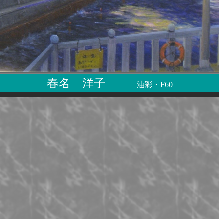
春名 洋子
油彩・F60